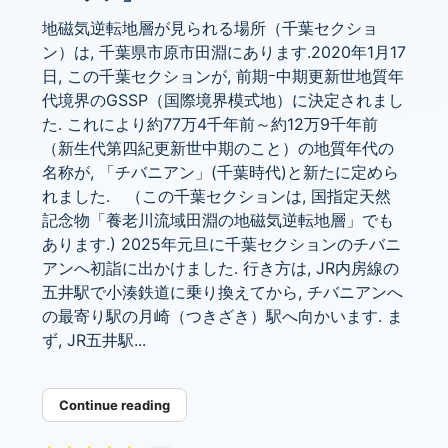
地磁気逆転地層が見られる場所（千葉セクショ
ン）は, 千葉県市原市田淵にあります.2020年1月17
日, この千葉セクションが, 前期ｰ中期更新世地質年
代境界のGSSP（国際境界模式地）に決定されまし
た. これにより約77万4千年前～約12万9千年前
（新生代第四紀更新世中期のこと）の地質年代の
名称が, 「チバニアン」(千葉時代)と新たに定めら
れました. （この千葉セクションは, 国指定天然
記念物「養老川流域田淵の地磁気逆転地層」でも
あります.) 2025年元旦に千葉セクションのチバニ
アンへ初詣に出かけました. 行き方は, JR内房線の
五井駅で小湊鉄道に乗り換えてから, チバニアンへ
の最寄り駅の月崎（つきざき）駅へ向かいます. ま
ず, JR五井駅...
Continue reading