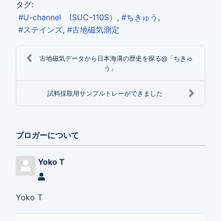
タグ:
U-channel (SUC-110S）
ちきゅう
ステインズ
古地磁気測定
古地磁気データから日本海溝の歴史を探る@「ちきゅ
う」
試料採取用サンプルトレーができました
ブロガーについて
Yoko T
Yoko T
Yoko T